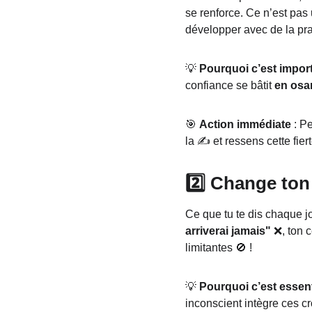
se renforce. Ce n’est pas
développer avec de la pra
💡 
Pourquoi c’est impor
confiance se bâtit 
en osa
🎯 
Action immédiate
 : P
la ✍️ et ressens cette fier
2️⃣ Change ton 
Ce que tu te dis chaque jo
arriverai jamais"
 ❌, ton 
limitantes 🚫 !
💡 
Pourquoi c’est essent
inconscient intègre ces 