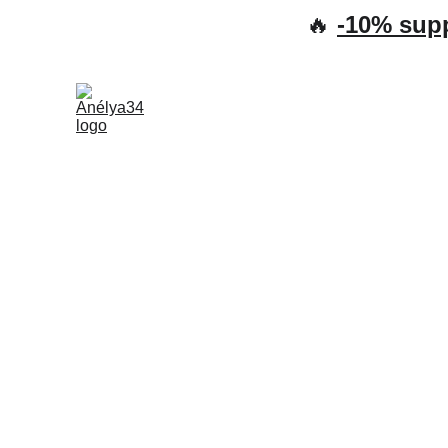
🔥 
-10% sup
🚀✨ 7 étapes
Découvre 7 étapes simples e
dialogue inté