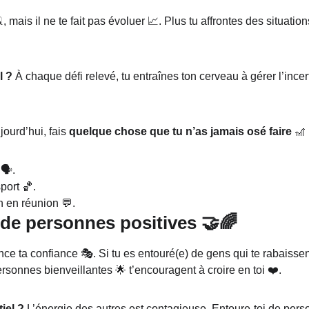
️, mais il ne te fait pas évoluer 📈. Plus tu affrontes des situatio
l ?
 À chaque défi relevé, tu entraînes ton cerveau à gérer l’incert
ujourd’hui, fais 
quelque chose que tu n’as jamais osé faire
 🎢 
🗣️.
port 🏀.
n en réunion 💬.
i de personnes positives 🤝🌈
e ta confiance 🎭. Si tu es entouré(e) de gens qui te rabaissent 
ersonnes bienveillantes 🌟 t’encouragent à croire en toi ❤️.
iel ?
 L’énergie des autres est contagieuse. Entoure-toi de perso