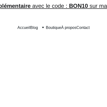
plémentaire
 avec le code : 
BON10
 sur ma
Accueil
Blog
Boutique
À propos
Contact
 simples pour booster ta con
dès aujourd’hui
t efficaces pour booster ta confiance en toi dès aujourd’hui !
rieur, passer à l’action sans attendre et adopter une posture de g
CONFIANCE EN SOI