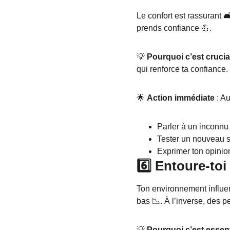
Le confort est rassurant 🛋
prends confiance 💪.
💡 
Pourquoi c’est crucia
qui renforce ta confiance.
🌟 
Action immédiate
 : A
Parler à un inconnu 
Tester un nouveau s
Exprimer ton opinio
6️⃣ Entoure-to
Ton environnement influenc
bas 📉. À l’inverse, des p
💡 
Pourquoi c’est essent