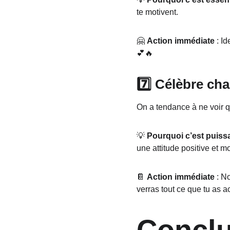
te motivent.
🤗 
Action immédiate
 : I
💕🔥
7️⃣ Célèbre cha
On a tendance à ne voir q
💡 
Pourquoi c’est puiss
une attitude positive et m
📔 
Action immédiate
 : N
verras tout ce que tu as 