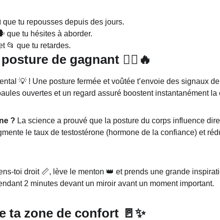
 que tu repousses depuis des jours.
️ que tu hésites à aborder.
 📂 que tu retardes.
posture de gagnant 🦸‍♂️🔥
ntal 💡 ! Une posture fermée et voûtée t’envoie des signaux de f
paules ouvertes et un regard assuré boostent instantanément la
ne ?
 La science a prouvé que la posture du corps influence dire
gmente le taux de testostérone (hormone de la confiance) et rédu
iens-toi droit 📏, lève le menton 👑 et prends une grande inspiration
 pendant 2 minutes devant un miroir avant un moment important.
de ta zone de confort 🚪✨