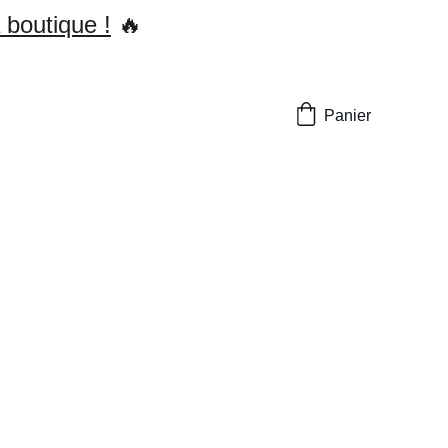
 boutique !
 🔥
Panier
fiance en toi
 🚀💪 Apprends à changer ton
agnant. 🦸‍♀️✨