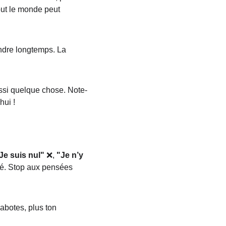
out le monde peut 
tendre longtemps. La 
ussi quelque chose. Note-
hui !
Je suis nul"
 ❌, 
"Je n’y 
té. Stop aux pensées 
sabotes, plus ton 