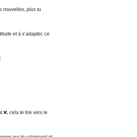
ns nouvelles, plus tu 
itude et à s’adapter, ce 
:
❌, cela te tire vers le 
nnes qui te valorisent et 