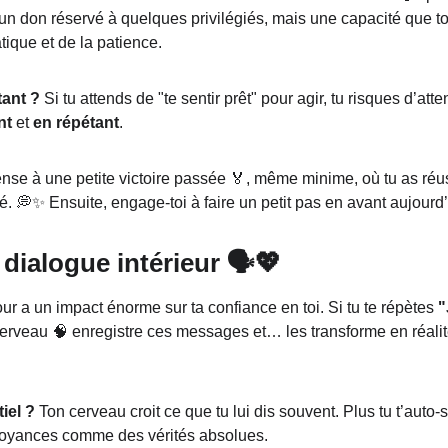
 un don réservé à quelques privilégiés, mais une capacité que t
tique et de la patience.
tant ?
 Si tu attends de "te sentir prêt" pour agir, tu risques d’at
nt
 et 
en répétant
.
ense à une petite victoire passée 🏅, même minime, où tu as ré
té. 💭✨ Ensuite, engage-toi à faire un petit pas en avant aujourd’
dialogue intérieur 🗣️💖
ur a un impact énorme sur ta confiance en toi. Si tu te répètes 
"
cerveau 🧠 enregistre ces messages et… les transforme en réali
iel ?
 Ton cerveau croit ce que tu lui dis souvent. Plus tu t’auto-
croyances comme des vérités absolues.