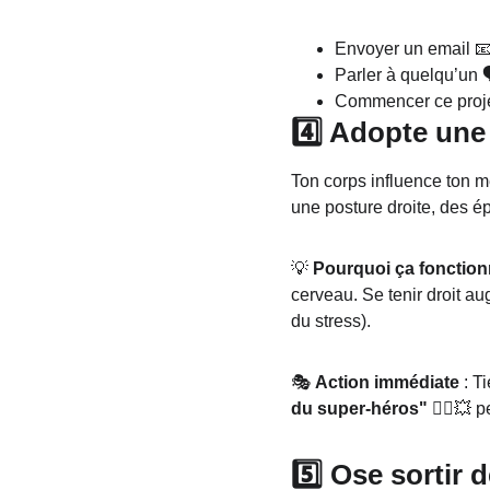
Envoyer un email 📧
Parler à quelqu’un 
Commencer ce projet
4️⃣ Adopte une 
Ton corps influence ton me
une posture droite, des é
💡 
Pourquoi ça fonction
cerveau. Se tenir droit au
du stress).
🎭 
Action immédiate
 : T
du super-héros"
 🦸‍♀️💥
5️⃣ Ose sortir 