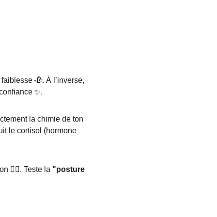
aiblesse 🥀. À l’inverse, 
 confiance ✨.
ctement la chimie de ton 
it le cortisol (hormone 
 😮‍💨. Teste la 
"posture 