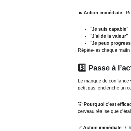
🔥 
Action immédiate
 : R
"Je suis capable"
"J’ai de la valeur"
"Je peux progress
Répète-les chaque matin et
3️⃣ Passe à l’a
Le manque de confiance vi
petit pas, enclenche un ce
💡 
Pourquoi c’est effica
cerveau réalise que c’étai
✅ 
Action immédiate
 : C