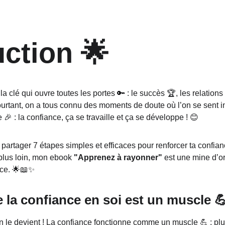
uction 🌟
 la clé qui ouvre toutes les portes 🔑 : le succès 🏆, les relatio
urtant, on a tous connu des moments de doute où l’on se sent i
 : la confiance, ça se travaille et ça se développe ! 😊
te partager 7 étapes simples et efficaces pour renforcer ta confian
 plus loin, mon ebook 
"Apprenez à rayonner"
 est une mine d’or 
ace. 🌟📖✨
e la confiance en soi est un muscle 
n le devient ! La confiance fonctionne comme un muscle 💪 : plus t