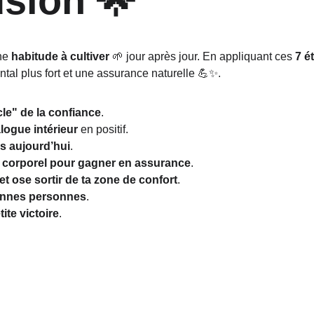
sion 🌟
ne 
habitude à cultiver
 🌱 jour après jour. En appliquant ces 
7 é
tal plus fort et une assurance naturelle 💪✨.
cle" de la confiance
.  
logue intérieur
 en positif. 
ès aujourd’hui
. 
e corporel pour gagner en assurance
. 
et ose sortir de ta zone de confort
. 
onnes personnes
. 
ite victoire
.