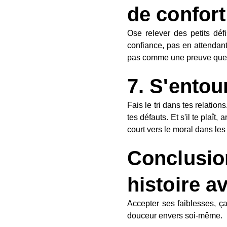
de confort
Ose relever des petits déf
confiance, pas en attendant 
pas comme une preuve que t
7. S'entou
Fais le tri dans tes relation
tes défauts. Et s'il te plaît
court vers le moral dans le
Conclusi
histoire a
Accepter ses faiblesses, ç
douceur envers soi-même.