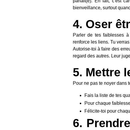
parfait(e). En fait, c'est c
bienveillance, surtout quand 
4. Oser êt
Parler de tes faiblesses 
renforce les liens. Tu verra
Autorise-toi à faire des err
regard des autres. Leur jugem
5. Mettre 
Pour ne pas te noyer dans te
Fais la liste de tes qu
Pour chaque faiblesse,
Félicite-toi pour chaq
6. Prendre