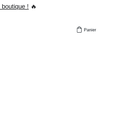
 boutique !
 🔥
Panier
nce en soi : Le
ion
 perfectionnisme et cette petite
blesses, ce n'est pas baisser les
 cette petite guerre contre toi-
ton raccourci pour regagner en
guide complet pour commencer ce