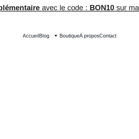
plémentaire
 avec le code : 
BON10
 sur ma
Accueil
Blog
Boutique
À propos
Contact
aiblesses sans perdre confia
ide pour être toi, sans press
ts sabotent ta confiance en toi ? Tu te bats sans arrêt contre le
assez bien ? Allez, on arrête tout ! 🛑 Sache-le : accepter ses fai
ire une estime de toi en béton et vraiment authentique. En arrêtant
e vie bien plus cool et sereine. Accepter ses faiblesses, c'est 
 être pleinement toi-même. Alors, prêt(e) ? Plonge dans notre 
voyage libérateur ! 🚀