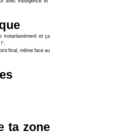
e-toi avec indulgence et
ique
e instantanément et ça
!".
oint final, même face au
ces
e ta zone