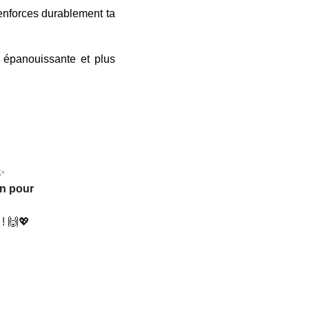
 renforces durablement ta
us épanouissante et plus
✨
on pour 
 ! 🙌💖 