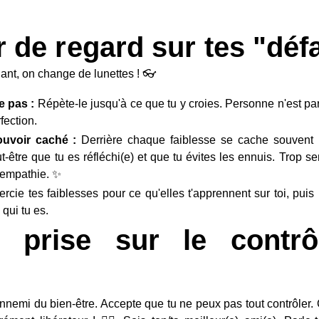
 de regard sur tes "déf
enant, on change de lunettes ! 👓
e pas :
Répète-le jusqu'à ce que tu y croies. Personne n'est parfa
fection.
ouvoir caché :
Derrière chaque faiblesse se cache souvent u
t-être que tu es réfléchi(e) et que tu évites les ennuis. Trop s
'empathie. ✨
cie tes faiblesses pour ce qu'elles t'apprennent sur toi, puis r
 qui tu es.
r prise sur le contrô
'ennemi du bien-être. Accepte que tu ne peux pas tout contrôler.