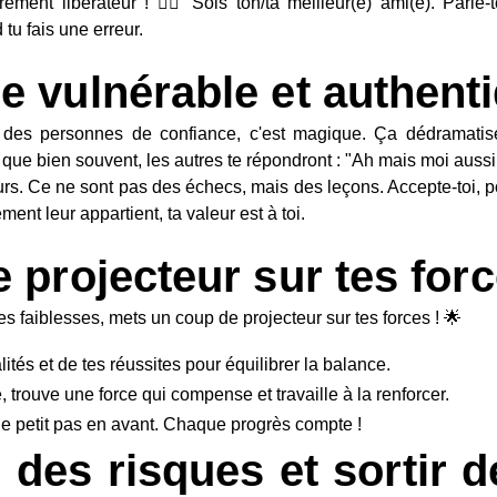
arrément libérateur ! 🧘‍♀️ Sois ton/ta meilleur(e) ami(e). Parl
tu fais une erreur.
re vulnérable et authent
à des personnes de confiance, c'est magique. Ça dédramatis
s que bien souvent, les autres te répondront : "Ah mais moi aussi 
eurs. Ce ne sont pas des échecs, mais des leçons. Accepte-toi, p
ent leur appartient, ta valeur est à toi.
le projecteur sur tes for
s faiblesses, mets un coup de projecteur sur tes forces ! 🌟
alités et de tes réussites pour équilibrer la balance.
 trouve une force qui compense et travaille à la renforcer.
ue petit pas en avant. Chaque progrès compte !
 des risques et sortir d