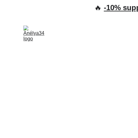
🔥 
-10% sup
Accepter ses f
gu
T'as l'impression que tes défau
voix qui te dit que tu n'es pas 
bras. C'est la clé pour constru
même, tu ouvres la porte à un
confiance en toi et enfin oser